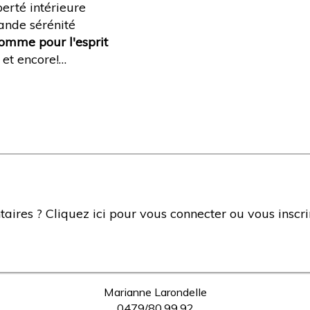
berté intérieure
rande sérénité
omme pour l'esprit
 et encore!…
ires ? Cliquez ici pour vous connecter ou vous inscri
Marianne Larondelle
0479/80.99.92