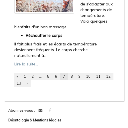
de s'adapter aux
changements de
température.
Voici quelques
bienfaits d'un bon massage :
Réchauffer le corps
Il fait plus frais et les écarts de température
deviennent fréquents. Le corps cherche
naturellement à...
Lire la suite...
«
1
2
...
5
6
7
8
9
10
11
12
13
»
Abonnez-vous :
Déontologie & Mentions légales